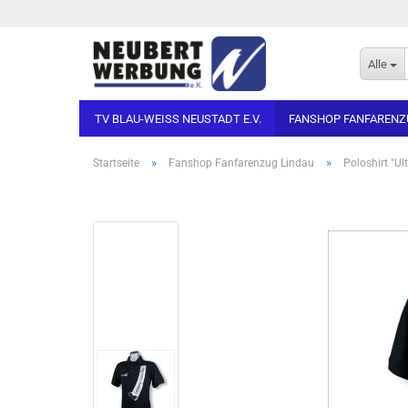
Alle
TV BLAU-WEISS NEUSTADT E.V.
FANSHOP FANFARENZ
»
»
Startseite
Fanshop Fanfarenzug Lindau
Poloshirt "Ul