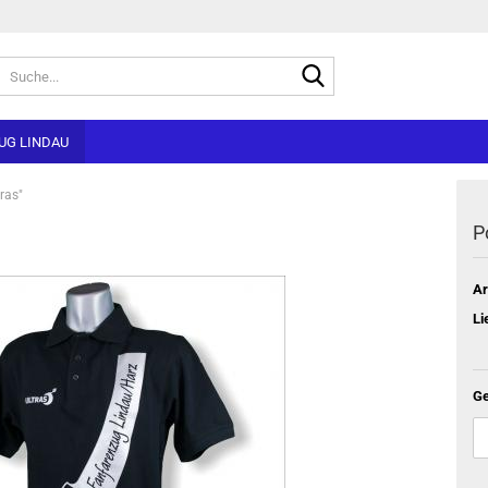
Suche...
UG LINDAU
tras"
P
Ar
Li
Ge