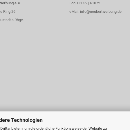
Werbung e.K.
Fon: 05032 | 61072
e Ring 26
eMail:
info@neubertwerbung.de
ustadt a.Rbge.
dere Technologien
rittanbietern, um die ordentliche Funktionsweise der Website zu