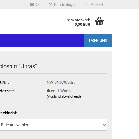
DE
Kundenlogin
Merkzettel
Ihr Warenkorb
0,00 EUR
ÜBER UNS
oloshirt "Ultras"
t.Nr.:
NW-JN070/ultra
eferzeit:
ca. 1 Woche
(Ausland abweichend)
schlecht: