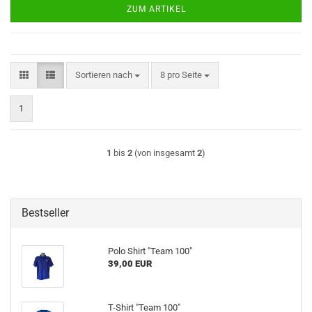
ZUM ARTIKEL
Sortieren nach
pro Seite
Sortieren nach
8 pro Seite
1
1
bis
2
(von insgesamt
2
)
Bestseller
Polo Shirt "Team 100"
39,00 EUR
T-Shirt "Team 100"