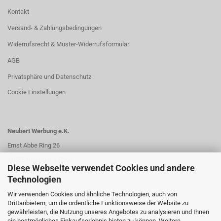
Kontakt
Versand- & Zahlungsbedingungen
Widerrufsrecht & Muster-Widerrufsformular
AGB
Privatsphäre und Datenschutz
Cookie Einstellungen
Neubert Werbung e.K.
Ernst Abbe Ring 26
31535 Neustadt a.Rbge.
Diese Webseite verwendet Cookies und andere
Technologien
Fon: 05032 | 61072
Wir verwenden Cookies und ähnliche Technologien, auch von
Drittanbietern, um die ordentliche Funktionsweise der Website zu
eMail:
info@neubertwerbung.de
gewährleisten, die Nutzung unseres Angebotes zu analysieren und Ihnen
ein bestmögliches Einkaufserlebnis bieten zu können. Weitere