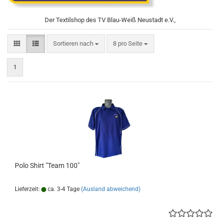
Der Textilshop des TV Blau-Weiß Neustadt e.V.,
Sortieren nach
pro Seite
Sortieren nach
8 pro Seite
1
Polo Shirt "Team 100"
Lieferzeit:
ca. 3-4 Tage
(Ausland abweichend)